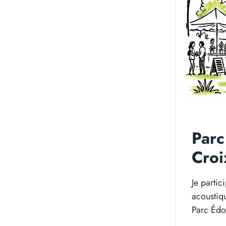
Parc
Croi
Je parti
acoustiq
Parc Édo