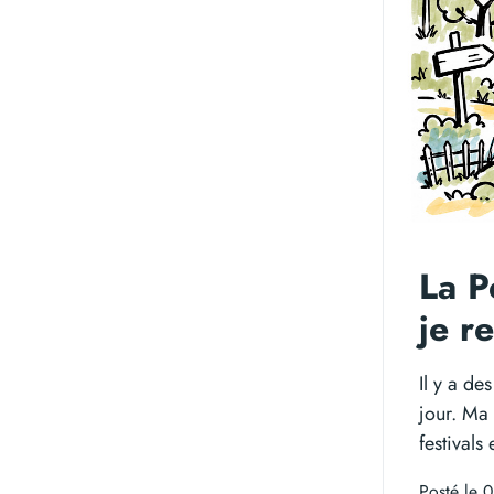
La P
je r
Il y a de
jour. Ma
festivals
Posté le 