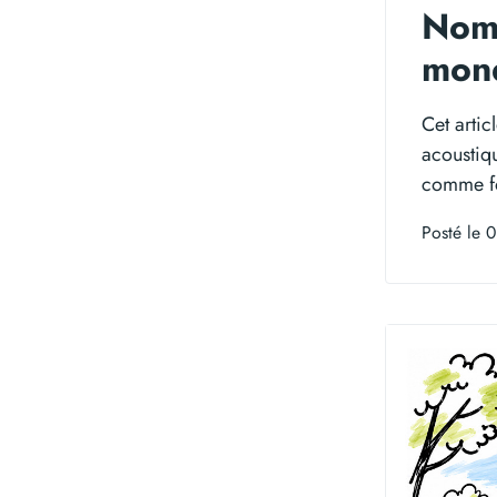
Noma
mond
Cet arti
acoustiqu
comme fo
Posté le 