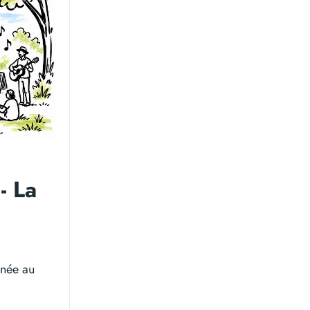
- La
rnée au