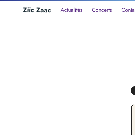
Z
i
i
c
a
c
a
Z
Actualités
Concerts
Conta