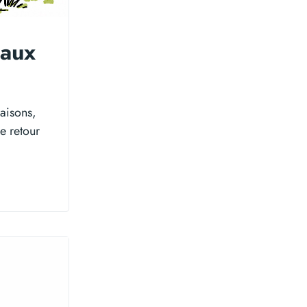
eaux
saisons,
e retour