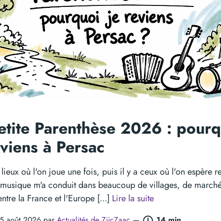
etite Parenthèse 2026 : pourq
eviens à Persac
s lieux où l'on joue une fois, puis il y a ceux où l'on espère r
 musique m'a conduit dans beaucoup de villages, de marché
 entre la France et l'Europe [...]
Lire la suite
05 août 2026 par
Actualités de ZiicZaac
—
14 min