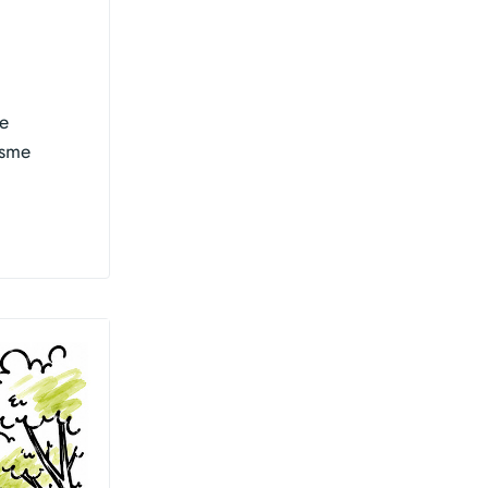
ue
isme