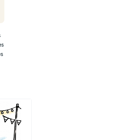
s
es
es